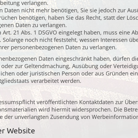
beitung verlangen.
Daten nicht mehr benötigen, Sie sie jedoch zur Aus
chen benötigen, haben Sie das Recht, statt der Lös
genen Daten zu verlangen.
 Art. 21 Abs. 1 DSGVO eingelegt haben, muss eine 
olange noch nicht feststeht, wessen Interessen übe
Ihrer personenbezogenen Daten zu verlangen.
onenbezogenen Daten eingeschränkt haben, dürfen die
ng oder zur Geltendmachung, Ausübung oder Verteid
lichen oder juristischen Person oder aus Gründen ein
gliedstaats verarbeitet werden.
sumspflicht veröffentlichten Kontaktdaten zur Über
smaterialien wird hiermit widersprochen. Die Betrei
alle der unverlangten Zusendung von Werbeinformatio
er Website