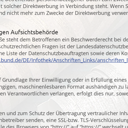
 mit solcher Direktwerbung in Verbindung steht. Wenn
d nicht mehr zum Zwecke der Direktwerbung verwend
igen Aufsichtsbehörde
öße steht dem Betroffenen ein Beschwerderecht bei d
schutzrechtlichen Fragen ist der Landesdatenschutzb
ine Liste der Datenschutzbeauftragten sowie deren K
.bund.de/DE/Infothek/Anschriften_Links/anschriften_
 Grundlage Ihrer Einwilligung oder in Erfüllung eines
ängigen, maschinenlesbaren Format aushändigen zu las
n Verantwortlichen verlangen, erfolgt dies nur, sowe
den und zum Schutz der Übertragung vertraulicher Inh
enbetreiber senden, eine SSL-bzw. TLS-Verschlüsselun
le des Browsers von “http://” auf “https://” wechselt