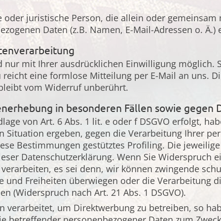
che oder juristische Person, die allein oder gemeinsa
ezogenen Daten (z.B. Namen, E-Mail-Adressen o. Ä.) 
atenverarbeitung
nur mit Ihrer ausdrücklichen Einwilligung möglich. Si
u reicht eine formlose Mitteilung per E-Mail an uns. 
bleibt vom Widerruf unberührt.
enerhebung in besonderen Fällen sowie gegen 
ge von Art. 6 Abs. 1 lit. e oder f DSGVO erfolgt, hab
en Situation ergeben, gegen die Verarbeitung Ihrer 
 diese Bestimmungen gestütztes Profiling. Die jeweili
ieser Datenschutzerklärung. Wenn Sie Widerspruch ei
erarbeiten, es sei denn, wir können zwingende schu
hte und Freiheiten überwiegen oder die Verarbeitung
en (Widerspruch nach Art. 21 Abs. 1 DSGVO).
verarbeitet, um Direktwerbung zu betreiben, so habe
ie betreffender personenbezogener Daten zum Zwecke