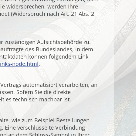
 Sie widersprechen, werden Ihre
et (Widerspruch nach Art. 21 Abs. 2
er zuständigen Aufsichtsbehörde zu.
eauftragte des Bundeslandes, in dem
ontaktdaten können folgendem Link
links-node.html
.
 Vertrags automatisiert verarbeiten, an
sen. Sofern Sie die direkte
it es technisch machbar ist.
alte, wie zum Beispiel Bestellungen
g. Eine verschlüsselte Verbindung
 und an dem Schloss-Symbol in Ihrer